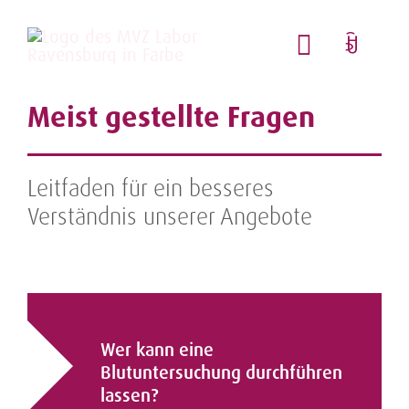
Zum
Inhalt
springen
T
o
Meist gestellte Fragen
Unser 
g
g
Wasser
l
Leitfaden für ein besseres
e
Verständnis unserer Angebote
Lebens
N
Hygien
a
v
Pharm
i
Wer kann eine
g
Service
Blutuntersuchung durchführen
lassen?
a