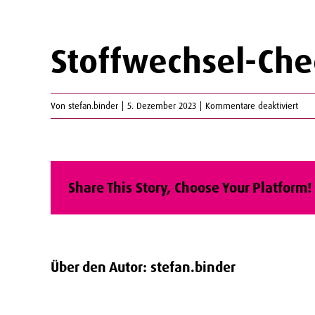
Stoffwechsel-Che
f
Von
stefan.binder
|
5. Dezember 2023
|
Kommentare deaktiviert
ü
r
S
t
Share This Story, Choose Your Platform!
o
f
f
w
e
Über den Autor:
stefan.binder
c
h